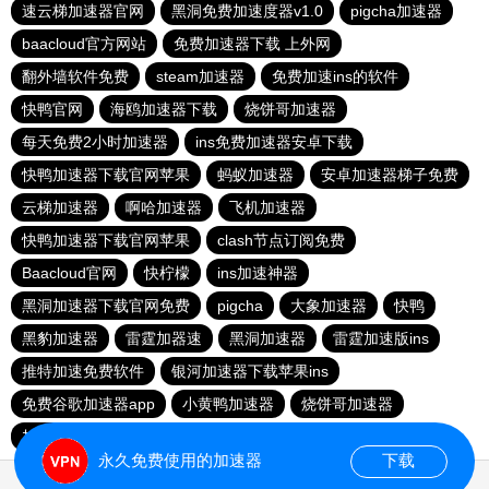
速云梯加速器官网
黑洞免费加速度器v1.0
pigcha加速器
baacloud官方网站
免费加速器下载 上外网
翻外墙软件免费
steam加速器
免费加速ins的软件
快鸭官网
海鸥加速器下载
烧饼哥加速器
每天免费2小时加速器
ins免费加速器安卓下载
快鸭加速器下载官网苹果
蚂蚁加速器
安卓加速器梯子免费
云梯加速器
啊哈加速器
飞机加速器
快鸭加速器下载官网苹果
clash节点订阅免费
Baacloud官网
快柠檬
ins加速神器
黑洞加速器下载官网免费
pigcha
大象加速器
快鸭
黑豹加速器
雷霆加器速
黑洞加速器
雷霆加速版ins
推特加速免费软件
银河加速器下载苹果ins
免费谷歌加速器app
小黄鸭加速器
烧饼哥加速器
加速npv
蓝猫加速器
永久免费使用的加速器
下载