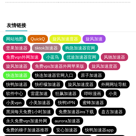
友情链接
网站地图
QuickQ
旋风加速度器
旋风加速
坚果加速器
tiktok加速器
狗急加速器官网
免费vqn外网加速
小蓝鸟
优途加速器官网
风驰加速器
旋风加速器
免费vps加速器外网苹果版
旋风加速度器
快连加速器
快连加速器官网入口
原子加速器
快鸭加速器
快柠檬加速器
旋风加速度器
外网网址导航
软件中心
雷霆加速
狂飙加速器
哔咔漫画
小美
小美vpn
小美加速器
快鸭VPN
蜜蜂加速器
黑洞每天免费1小时加速
免费加速器ins下载
盘古加速器
永久免费vqn加速外网
aurora加速器
免费的梯子加速器推荐
安心加速器
快鸭加速器app