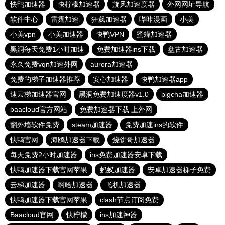
快鸭加速器
快柠檬加速器
旋风加速度器
外网网址导航
软件中心
雷霆加速
狂飙加速器
哔咔漫画
小美
小美vpn
小美加速器
快鸭VPN
蜜蜂加速器
黑洞每天免费1小时加速
免费加速器ins下载
盘古加速器
永久免费vqn加速外网
aurora加速器
免费的梯子加速器推荐
安心加速器
快鸭加速器app
速云梯加速器官网
黑洞免费加速度器v1.0
pigcha加速器
baacloud官方网站
免费加速器下载 上外网
翻外墙软件免费
steam加速器
免费加速ins的软件
快鸭官网
海鸥加速器下载
烧饼哥加速器
每天免费2小时加速器
ins免费加速器安卓下载
快鸭加速器下载官网苹果
蚂蚁加速器
安卓加速器梯子免费
云梯加速器
啊哈加速器
飞机加速器
快鸭加速器下载官网苹果
clash节点订阅免费
Baacloud官网
快柠檬
ins加速神器