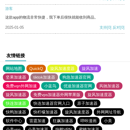
游客
这款app的物流非常快捷，我下单后很快就能收到商品。
2025-01-05
支持
[0]
反对
[0]
友情链接
网站地图
QuickQ
旋风加速度器
旋风加速
坚果加速器
tiktok加速器
狗急加速器官网
免费vqn外网加速
小蓝鸟
优途加速器官网
风驰加速器
旋风加速器
免费vps加速器外网苹果版
旋风加速度器
快连加速器
快连加速器官网入口
原子加速器
快鸭加速器
快柠檬加速器
旋风加速度器
外网网址导航
软件中心
雷霆加速
狂飙加速器
哔咔漫画
小美
小美vpn
小美加速器
快鸭VPN
蜜蜂加速器