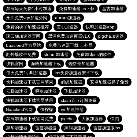
黑洞每天免费1小时加速
免费加速器ins下载
盘古加速器
永久免费vqn加速外网
aurora加速器
免费的梯子加速器推荐
安心加速器
快鸭加速器app
速云梯加速器官网
黑洞免费加速度器v1.0
pigcha加速器
baacloud官方网站
免费加速器下载 上外网
翻外墙软件免费
steam加速器
免费加速ins的软件
快鸭官网
海鸥加速器下载
烧饼哥加速器
每天免费2小时加速器
ins免费加速器安卓下载
快鸭加速器下载官网苹果
蚂蚁加速器
安卓加速器梯子免费
云梯加速器
啊哈加速器
飞机加速器
快鸭加速器下载官网苹果
clash节点订阅免费
Baacloud官网
快柠檬
ins加速神器
黑洞加速器下载官网免费
pigcha
大象加速器
快鸭
黑豹加速器
雷霆加器速
黑洞加速器
雷霆加速版ins