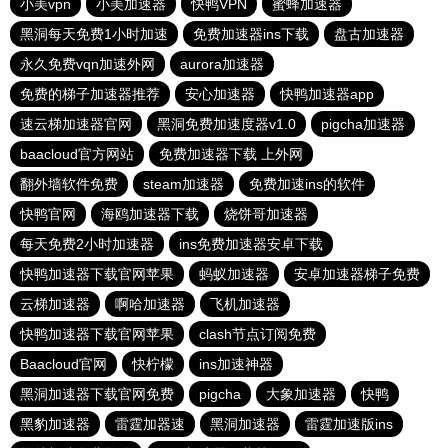
小美vpn
小美加速器
快鸭VPN
蜜蜂加速器
黑洞每天免费1小时加速
免费加速器ins下载
盘古加速器
永久免费vqn加速外网
aurora加速器
免费的梯子加速器推荐
安心加速器
快鸭加速器app
速云梯加速器官网
黑洞免费加速度器v1.0
pigcha加速器
baacloud官方网站
免费加速器下载 上外网
翻外墙软件免费
steam加速器
免费加速ins的软件
快鸭官网
海鸥加速器下载
烧饼哥加速器
每天免费2小时加速器
ins免费加速器安卓下载
快鸭加速器下载官网苹果
蚂蚁加速器
安卓加速器梯子免费
云梯加速器
啊哈加速器
飞机加速器
快鸭加速器下载官网苹果
clash节点订阅免费
Baacloud官网
快柠檬
ins加速神器
黑洞加速器下载官网免费
pigcha
大象加速器
快鸭
黑豹加速器
雷霆加器速
黑洞加速器
雷霆加速版ins