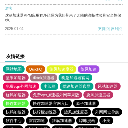
游客
这款加速器VPM应用程序已经为我们带来了无限的流畅体验和安全性保
护。
2025-01-04
支持
[0]
反对
[0]
友情链接
网站地图
QuickQ
旋风加速度器
旋风加速
坚果加速器
tiktok加速器
狗急加速器官网
免费vqn外网加速
小蓝鸟
优途加速器官网
风驰加速器
旋风加速器
免费vps加速器外网苹果版
旋风加速度器
快连加速器
快连加速器官网入口
原子加速器
快鸭加速器
快柠檬加速器
旋风加速度器
外网网址导航
软件中心
雷霆加速
狂飙加速器
哔咔漫画
小美