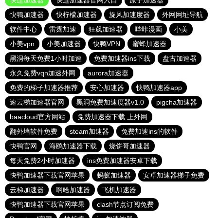
快连加速器
快连加速器官网入口
原子加速器
快鸭加速器
快柠檬加速器
旋风加速度器
外网网址导航
软件中心
雷霆加速
狂飙加速器
哔咔漫画
小美
小美vpn
小美加速器
快鸭VPN
蜜蜂加速器
黑洞每天免费1小时加速
免费加速器ins下载
盘古加速器
永久免费vqn加速外网
aurora加速器
免费的梯子加速器推荐
安心加速器
快鸭加速器app
速云梯加速器官网
黑洞免费加速度器v1.0
pigcha加速器
baacloud官方网站
免费加速器下载 上外网
翻外墙软件免费
steam加速器
免费加速ins的软件
快鸭官网
海鸥加速器下载
烧饼哥加速器
每天免费2小时加速器
ins免费加速器安卓下载
快鸭加速器下载官网苹果
蚂蚁加速器
安卓加速器梯子免费
云梯加速器
啊哈加速器
飞机加速器
快鸭加速器下载官网苹果
clash节点订阅免费