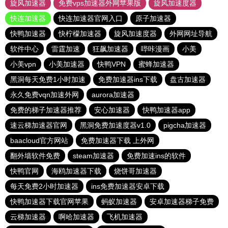
旋风加速器
免费vps加速器外网苹果版
旋风加速度器
快连加速器
快连加速器官网入口
原子加速器
快鸭加速器
快柠檬加速器
旋风加速度器
外网网址导航
软件中心
雷霆加速
狂飙加速器
哔咔漫画
小美
小美vpn
小美加速器
快鸭VPN
蜜蜂加速器
黑洞每天免费1小时加速
免费加速器ins下载
盘古加速器
永久免费vqn加速外网
aurora加速器
免费的梯子加速器推荐
安心加速器
快鸭加速器app
速云梯加速器官网
黑洞免费加速度器v1.0
pigcha加速器
baacloud官方网站
免费加速器下载 上外网
翻外墙软件免费
steam加速器
免费加速ins的软件
快鸭官网
海鸥加速器下载
烧饼哥加速器
每天免费2小时加速器
ins免费加速器安卓下载
快鸭加速器下载官网苹果
蚂蚁加速器
安卓加速器梯子免费
云梯加速器
啊哈加速器
飞机加速器