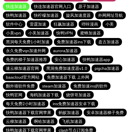
快连加速器
快连加速器官网入口
原子加速器
快鸭加速器
快柠檬加速器
旋风加速度器
外网网址导航
软件中心
雷霆加速
狂飙加速器
哔咔漫画
小美
小美vpn
小美加速器
快鸭VPN
蜜蜂加速器
黑洞每天免费1小时加速
免费加速器ins下载
盘古加速器
永久免费vqn加速外网
aurora加速器
免费的梯子加速器推荐
安心加速器
快鸭加速器app
速云梯加速器官网
黑洞免费加速度器v1.0
pigcha加速器
baacloud官方网站
免费加速器下载 上外网
翻外墙软件免费
steam加速器
免费加速ins的软件
快鸭官网
海鸥加速器下载
烧饼哥加速器
每天免费2小时加速器
ins免费加速器安卓下载
快鸭加速器下载官网苹果
蚂蚁加速器
安卓加速器梯子免费
云梯加速器
啊哈加速器
飞机加速器
快鸭加速器下载官网苹果
clash节点订阅免费