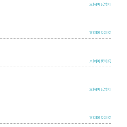
支持
[0]
反对
[0]
支持
[0]
反对
[0]
支持
[0]
反对
[0]
支持
[0]
反对
[0]
支持
[0]
反对
[0]