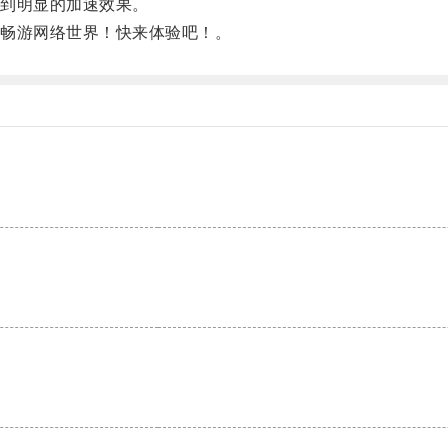
到明显的加速效果。
畅游网络世界！快来体验吧！。