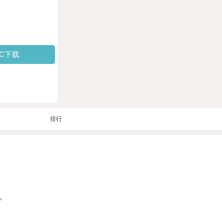
PC下载
排行
。