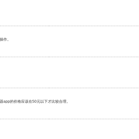
悉操作。
器app的价格应该在50元以下才比较合理。