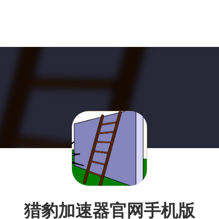
猎豹加速器官网手机版