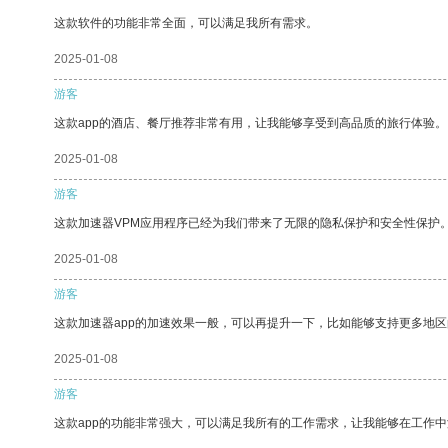
这款软件的功能非常全面，可以满足我所有需求。
2025-01-08
游客
这款app的酒店、餐厅推荐非常有用，让我能够享受到高品质的旅行体验。
2025-01-08
游客
这款加速器VPM应用程序已经为我们带来了无限的隐私保护和安全性保护
2025-01-08
游客
这款加速器app的加速效果一般，可以再提升一下，比如能够支持更多地
2025-01-08
游客
这款app的功能非常强大，可以满足我所有的工作需求，让我能够在工作