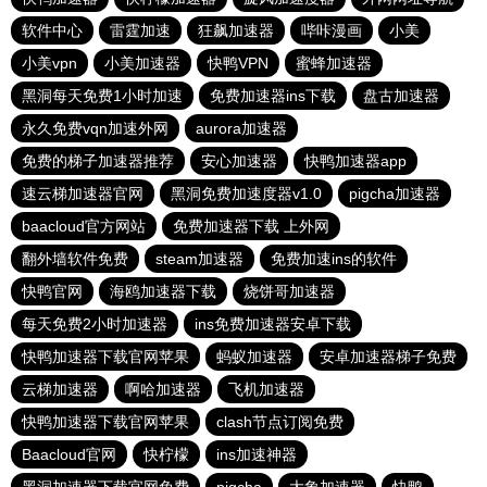
软件中心
雷霆加速
狂飙加速器
哔咔漫画
小美
小美vpn
小美加速器
快鸭VPN
蜜蜂加速器
黑洞每天免费1小时加速
免费加速器ins下载
盘古加速器
永久免费vqn加速外网
aurora加速器
免费的梯子加速器推荐
安心加速器
快鸭加速器app
速云梯加速器官网
黑洞免费加速度器v1.0
pigcha加速器
baacloud官方网站
免费加速器下载 上外网
翻外墙软件免费
steam加速器
免费加速ins的软件
快鸭官网
海鸥加速器下载
烧饼哥加速器
每天免费2小时加速器
ins免费加速器安卓下载
快鸭加速器下载官网苹果
蚂蚁加速器
安卓加速器梯子免费
云梯加速器
啊哈加速器
飞机加速器
快鸭加速器下载官网苹果
clash节点订阅免费
Baacloud官网
快柠檬
ins加速神器