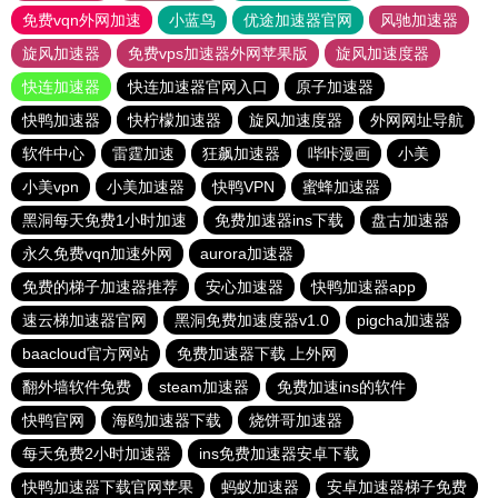
免费vqn外网加速
小蓝鸟
优途加速器官网
风驰加速器
旋风加速器
免费vps加速器外网苹果版
旋风加速度器
快连加速器
快连加速器官网入口
原子加速器
快鸭加速器
快柠檬加速器
旋风加速度器
外网网址导航
软件中心
雷霆加速
狂飙加速器
哔咔漫画
小美
小美vpn
小美加速器
快鸭VPN
蜜蜂加速器
黑洞每天免费1小时加速
免费加速器ins下载
盘古加速器
永久免费vqn加速外网
aurora加速器
免费的梯子加速器推荐
安心加速器
快鸭加速器app
速云梯加速器官网
黑洞免费加速度器v1.0
pigcha加速器
baacloud官方网站
免费加速器下载 上外网
翻外墙软件免费
steam加速器
免费加速ins的软件
快鸭官网
海鸥加速器下载
烧饼哥加速器
每天免费2小时加速器
ins免费加速器安卓下载
快鸭加速器下载官网苹果
蚂蚁加速器
安卓加速器梯子免费