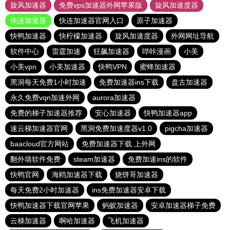
旋风加速器
免费vps加速器外网苹果版
旋风加速度器
快连加速器
快连加速器官网入口
原子加速器
快鸭加速器
快柠檬加速器
旋风加速度器
外网网址导航
软件中心
雷霆加速
狂飙加速器
哔咔漫画
小美
小美vpn
小美加速器
快鸭VPN
蜜蜂加速器
黑洞每天免费1小时加速
免费加速器ins下载
盘古加速器
永久免费vqn加速外网
aurora加速器
免费的梯子加速器推荐
安心加速器
快鸭加速器app
速云梯加速器官网
黑洞免费加速度器v1.0
pigcha加速器
baacloud官方网站
免费加速器下载 上外网
翻外墙软件免费
steam加速器
免费加速ins的软件
快鸭官网
海鸥加速器下载
烧饼哥加速器
每天免费2小时加速器
ins免费加速器安卓下载
快鸭加速器下载官网苹果
蚂蚁加速器
安卓加速器梯子免费
云梯加速器
啊哈加速器
飞机加速器