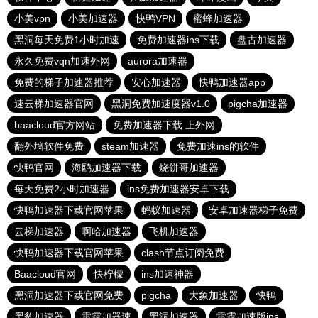
小美vpn
小美加速器
快鸭VPN
蜜蜂加速器
黑洞每天免费1小时加速
免费加速器ins下载
盘古加速器
永久免费vqn加速外网
aurora加速器
免费的梯子加速器推荐
安心加速器
快鸭加速器app
速云梯加速器官网
黑洞免费加速度器v1.0
pigcha加速器
baacloud官方网站
免费加速器下载 上外网
翻外墙软件免费
steam加速器
免费加速ins的软件
快鸭官网
海鸥加速器下载
烧饼哥加速器
每天免费2小时加速器
ins免费加速器安卓下载
快鸭加速器下载官网苹果
蚂蚁加速器
安卓加速器梯子免费
云梯加速器
啊哈加速器
飞机加速器
快鸭加速器下载官网苹果
clash节点订阅免费
Baacloud官网
快柠檬
ins加速神器
黑洞加速器下载官网免费
pigcha
大象加速器
快鸭
黑豹加速器
雷霆加器速
黑洞加速器
雷霆加速版ins