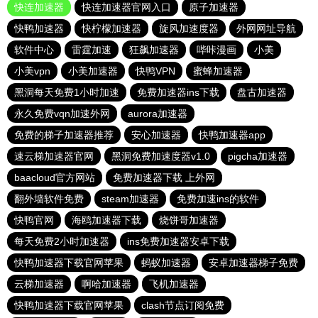
快连加速器
快连加速器官网入口
原子加速器
快鸭加速器
快柠檬加速器
旋风加速度器
外网网址导航
软件中心
雷霆加速
狂飙加速器
哔咔漫画
小美
小美vpn
小美加速器
快鸭VPN
蜜蜂加速器
黑洞每天免费1小时加速
免费加速器ins下载
盘古加速器
永久免费vqn加速外网
aurora加速器
免费的梯子加速器推荐
安心加速器
快鸭加速器app
速云梯加速器官网
黑洞免费加速度器v1.0
pigcha加速器
baacloud官方网站
免费加速器下载 上外网
翻外墙软件免费
steam加速器
免费加速ins的软件
快鸭官网
海鸥加速器下载
烧饼哥加速器
每天免费2小时加速器
ins免费加速器安卓下载
快鸭加速器下载官网苹果
蚂蚁加速器
安卓加速器梯子免费
云梯加速器
啊哈加速器
飞机加速器
快鸭加速器下载官网苹果
clash节点订阅免费