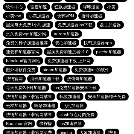
软件中心
雷霆加速
狂飙加速器
哔咔漫画
小美
小美vpn
小美加速器
快鸭VPN
蜜蜂加速器
黑洞每天免费1小时加速
免费加速器ins下载
盘古加速器
永久免费vqn加速外网
aurora加速器
免费的梯子加速器推荐
安心加速器
快鸭加速器app
速云梯加速器官网
黑洞免费加速度器v1.0
pigcha加速器
baacloud官方网站
免费加速器下载 上外网
翻外墙软件免费
steam加速器
免费加速ins的软件
快鸭官网
海鸥加速器下载
烧饼哥加速器
每天免费2小时加速器
ins免费加速器安卓下载
快鸭加速器下载官网苹果
蚂蚁加速器
安卓加速器梯子免费
云梯加速器
啊哈加速器
飞机加速器
快鸭加速器下载官网苹果
clash节点订阅免费
Baacloud官网
快柠檬
ins加速神器
黑洞加速器下载官网免费
pigcha
大象加速器
快鸭